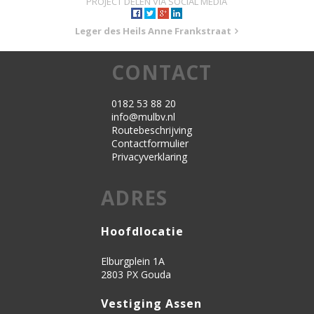
PROJECT DELEN VIA SOCIAL MEDIA
Leger des Heils Anne Frankstraat
CONTACT
0182 53 88 20
info@mulbv.nl
Routebeschrijving
Contactformulier
Privacyverklaring
ADRES
Hoofdlocatie
Elburgplein 1A
2803 PX Gouda
Vestiging Assen