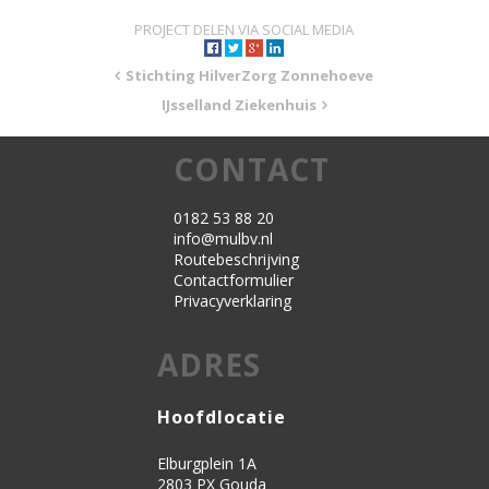
PROJECT DELEN VIA SOCIAL MEDIA
Stichting HilverZorg Zonnehoeve
IJsselland Ziekenhuis
CONTACT
0182 53 88 20
info@mulbv.nl
Routebeschrijving
Contactformulier
Privacyverklaring
ADRES
Hoofdlocatie
Elburgplein 1A
2803 PX Gouda