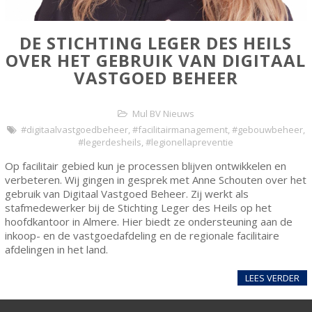
DE STICHTING LEGER DES HEILS
OVER HET GEBRUIK VAN DIGITAAL
VASTGOED BEHEER
Mul BV Nieuws
#digitaalvastgoedbeheer
,
#facilitairmanagement
,
#gebouwbeheer
,
#legerdesheils
,
#legionellapreventie
Op facilitair gebied kun je processen blijven ontwikkelen en
verbeteren. Wij gingen in gesprek met Anne Schouten over het
gebruik van Digitaal Vastgoed Beheer. Zij werkt als
stafmedewerker bij de Stichting Leger des Heils op het
hoofdkantoor in Almere. Hier biedt ze ondersteuning aan de
inkoop- en de vastgoedafdeling en de regionale facilitaire
afdelingen in het land.
LEES VERDER