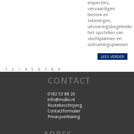
inspecties,
vervaardigen
bestek en
tekeningen,
uitvoeringsbegeleiding
het opstellen van
vluchtplannen en
ontruimingsplannen.
LEES VERDER
1
2
3
4
5
6
7
8
9
CONTACT
0182 53 88 20
info@mulbv.nl
Routebeschrijving
Contactformulier
Privacyverklaring