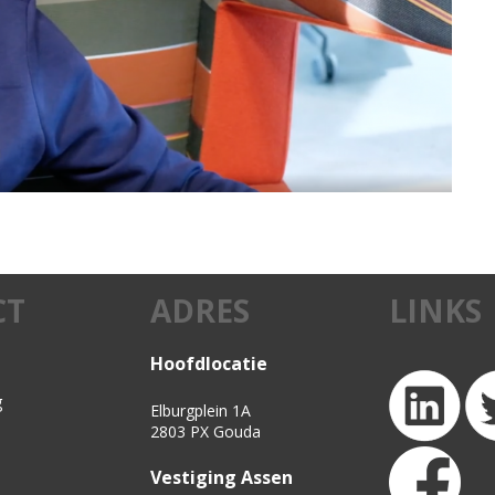
CT
ADRES
LINKS
Hoofdlocatie
g
Elburgplein 1A
2803 PX Gouda
Vestiging Assen