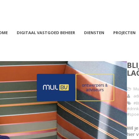
OME
DIGITAAL VASTGOED BEHEER
DIENSTEN
PROJECTEN
BLI
LA
Mu
ad
#B
#drink
#spoe
Wil j
hier 