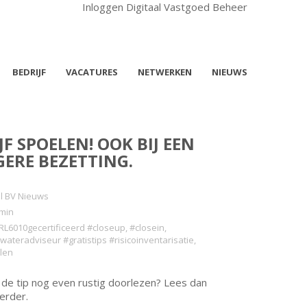
Inloggen Digitaal Vastgoed Beheer
BEDRIJF
VACATURES
NETWERKEN
NIEUWS
JF SPOELEN! OOK BIJ EEN
GERE BEZETTING.
l BV Nieuws
min
RL6010gecertificeerd #closeup
,
#closein
,
wateradviseur #gratistips #risicoinventarisatie
,
len
e de tip nog even rustig doorlezen? Lees dan
verder.