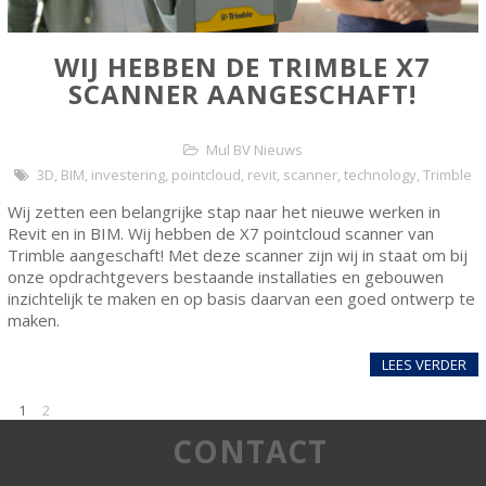
WIJ HEBBEN DE TRIMBLE X7
SCANNER AANGESCHAFT!
Mul BV Nieuws
3D
,
BIM
,
investering
,
pointcloud
,
revit
,
scanner
,
technology
,
Trimble
Wij zetten een belangrijke stap naar het nieuwe werken in
Revit en in BIM. Wij hebben de X7 pointcloud scanner van
Trimble aangeschaft! Met deze scanner zijn wij in staat om bij
onze opdrachtgevers bestaande installaties en gebouwen
inzichtelijk te maken en op basis daarvan een goed ontwerp te
maken.
LEES VERDER
1
2
CONTACT