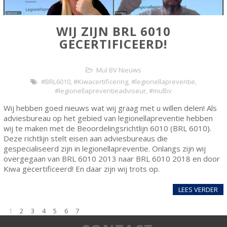
WIJ ZIJN BRL 6010
GECERTIFICEERD!
Mul BV Nieuws
#BRL6010
,
#Kiwacertificering
,
#legionellapreventie
,
#legionellapreventieadviseur
,
#mulbv
Wij hebben goed nieuws wat wij graag met u willen delen! Als
adviesbureau op het gebied van legionellapreventie hebben
wij te maken met de Beoordelingsrichtlijn 6010 (BRL 6010).
Deze richtlijn stelt eisen aan adviesbureaus die
gespecialiseerd zijn in legionellapreventie. Onlangs zijn wij
overgegaan van BRL 6010 2013 naar BRL 6010 2018 en door
Kiwa gecertificeerd! En daar zijn wij trots op.
LEES VERDER
1
2
3
4
5
6
7